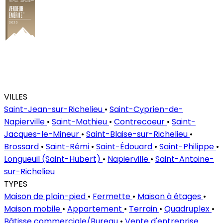
VILLES
Saint-Jean-sur-Richelieu
•
Saint-Cyprien-de-
Napierville
•
Saint-Mathieu
•
Contrecoeur
•
Saint-
Jacques-le-Mineur
•
Saint-Blaise-sur-Richelieu
•
Brossard
•
Saint-Rémi
•
Saint-Édouard
•
Saint-Philippe
•
Longueuil (Saint-Hubert)
•
Napierville
•
Saint-Antoine-
sur-Richelieu
TYPES
Maison de plain-pied
•
Fermette
•
Maison à étages
•
Maison mobile
•
Appartement
•
Terrain
•
Quadruplex
•
Bâtisse commerciale/Bureau
•
Vente d'entreprise