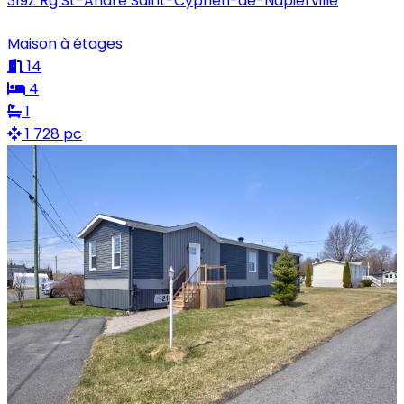
319Z Rg St-André Saint-Cyprien-de-Napierville
Maison à étages
14
4
1
1 728 pc