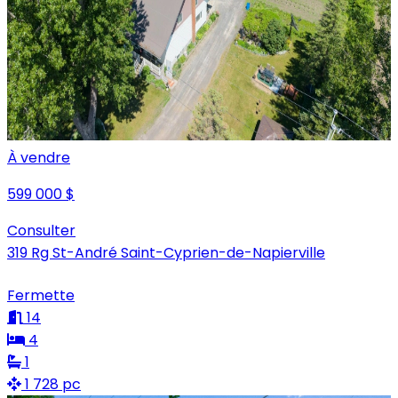
À vendre
599 000 $
Consulter
319 Rg St-André Saint-Cyprien-de-Napierville
Fermette
14
4
1
1 728 pc