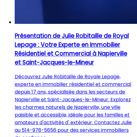
Présentation de Julie Robitaille de Royal
Lepage : Votre Experte en Immobilier
Résidentiel et Commercial à Napierville
et Saint-Jacques-le-Mineur
Découvrez Julie Robitaille de Royale Lepage,
experte en immobilier résidentiel et commercial
depuis 17 ans, spécialisée dans les secteurs de
Napierville et Saint-Jacques-le-Mineur. Explorez
les charmes naturels de Napierville, une ville
paisible et accessible, idéale pour les familles et
amateurs d'activités d' extérieur. Contactez Julie
au 514-978-5656 pour des services immobiliers