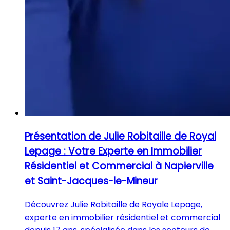
Présentation de Julie Robitaille de Royal
Lepage : Votre Experte en Immobilier
Résidentiel et Commercial à Napierville
et Saint-Jacques-le-Mineur
Découvrez Julie Robitaille de Royale Lepage,
experte en immobilier résidentiel et commercial