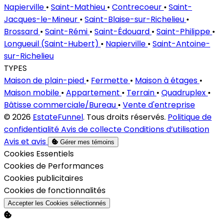
Napierville
•
Saint-Mathieu
•
Contrecoeur
•
Saint-
Jacques-le-Mineur
•
Saint-Blaise-sur-Richelieu
•
Brossard
•
Saint-Rémi
•
Saint-Édouard
•
Saint-Philippe
•
Longueuil (Saint-Hubert)
•
Napierville
•
Saint-Antoine-
sur-Richelieu
TYPES
Maison de plain-pied
•
Fermette
•
Maison à étages
•
Maison mobile
•
Appartement
•
Terrain
•
Quadruplex
•
Bâtisse commerciale/Bureau
•
Vente d'entreprise
© 2026
EstateFunnel
. Tous droits réservés.
Politique de
confidentialité
Avis de collecte
Conditions d’utilisation
Avis et avis
Gérer mes témoins
Activer
Cookies Essentiels
Activer
Cookies de Performances
Activer
Cookies publicitaires
Activer
Cookies de fonctionnalités
Accepter les Cookies sélectionnés