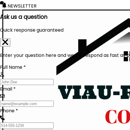
NEWSLETTER
Ask us a question
Quick response guaranteed
Enter your question here and we will respond as fast as p
Full Name *
Email *
Phone *