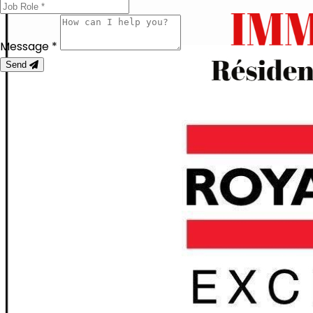
Message *
Send